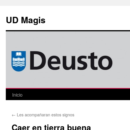
Saltar
al
UD Magis
contenido
Inicio
←
Les acompañaran estos signos
Caer en tierra buena