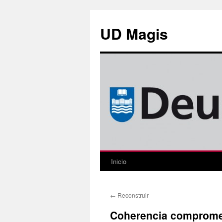
Saltar
al
UD Magis
contenido
Inicio
←
Reconstruir
Coherencia comprome