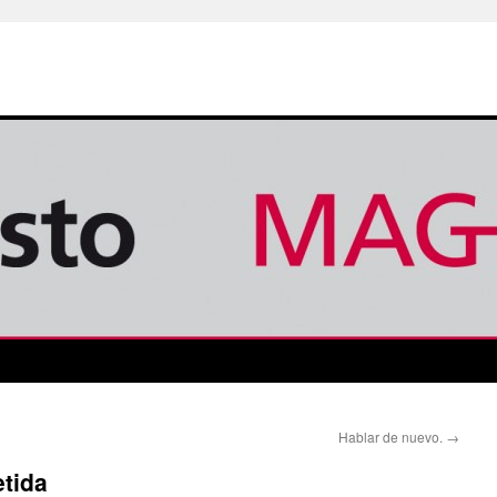
Hablar de nuevo.
→
tida