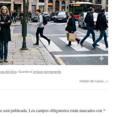
nes del blog
. Guarda el
enlace permanente
.
Hablar de nuevo.
→
*
o será publicada.
Los campos obligatorios están marcados con