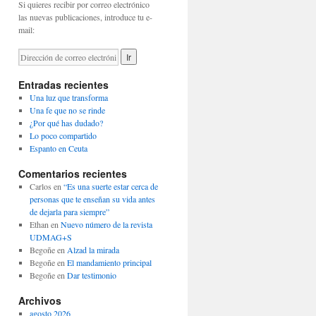
Si quieres recibir por correo electrónico
las nuevas publicaciones, introduce tu e-
mail:
Entradas recientes
Una luz que transforma
Una fe que no se rinde
¿Por qué has dudado?
Lo poco compartido
Espanto en Ceuta
Comentarios recientes
Carlos
en
“Es una suerte estar cerca de
personas que te enseñan su vida antes
de dejarla para siempre”
Ethan
en
Nuevo número de la revista
UDMAG+S
Begoñe
en
Alzad la mirada
Begoñe
en
El mandamiento principal
Begoñe
en
Dar testimonio
Archivos
agosto 2026