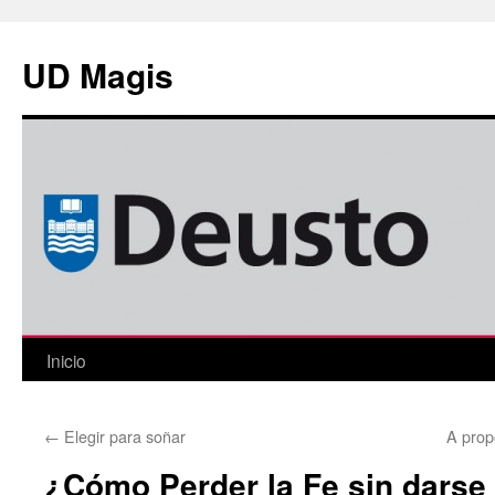
Saltar
al
UD Magis
contenido
Inicio
←
Elegir para soñar
A prop
¿Cómo Perder la Fe sin darse