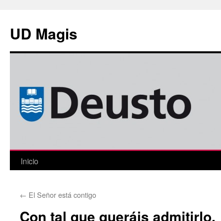
Saltar
al
UD Magis
contenido
Inicio
←
El Señor está contigo
Con tal que queráis admitirlo.