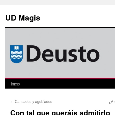
Saltar
al
UD Magis
contenido
Inicio
←
Cansados y agobiados
¿A 
Con tal que queráis admitirlo