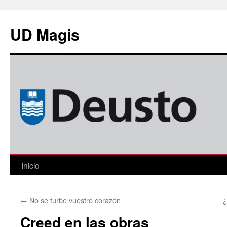
Saltar
al
UD Magis
contenido
Inicio
←
No se turbe vuestro corazón
¿
Creed en las obras