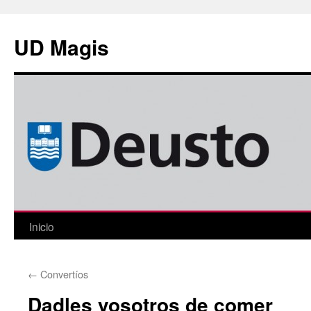
Saltar
al
UD Magis
contenido
Inicio
←
Convertíos
Dadles vosotros de comer