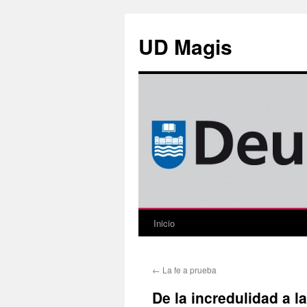
Saltar
al
UD Magis
contenido
Inicio
←
La fe a prueba
De la incredulidad a la