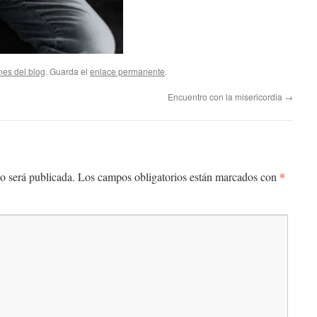
nes del blog
. Guarda el
enlace permanente
.
Encuentro con la misericordia
→
*
o será publicada.
Los campos obligatorios están marcados con