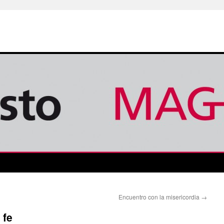
Encuentro con la misericordia
→
 fe