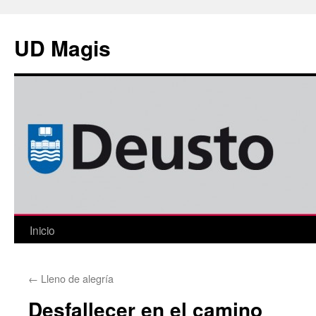
Saltar
al
UD Magis
contenido
Inicio
←
Lleno de alegría
Desfallecer en el camino