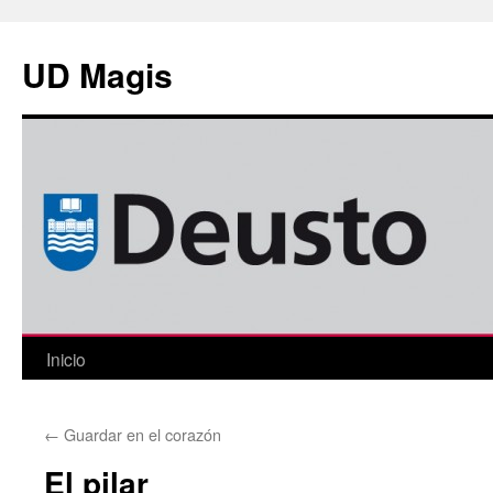
Saltar
al
UD Magis
contenido
Inicio
←
Guardar en el corazón
El pilar