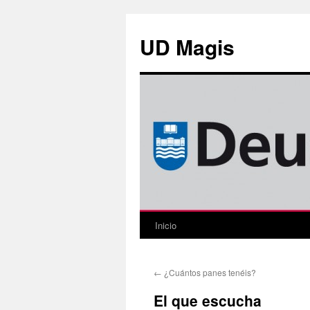
Saltar
al
UD Magis
contenido
Inicio
←
¿Cuántos panes tenéis?
El que escucha