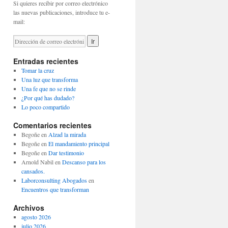
Si quieres recibir por correo electrónico
las nuevas publicaciones, introduce tu e-
mail:
Entradas recientes
Tomar la cruz
Una luz que transforma
Una fe que no se rinde
¿Por qué has dudado?
Lo poco compartido
Comentarios recientes
Begoñe
en
Alzad la mirada
Begoñe
en
El mandamiento principal
Begoñe
en
Dar testimonio
Arnold Nabil
en
Descanso para los
cansados.
Laborconsulting Abogados
en
Encuentros que transforman
Archivos
agosto 2026
julio 2026