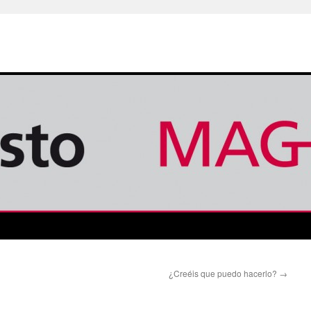
¿Creéis que puedo hacerlo?
→