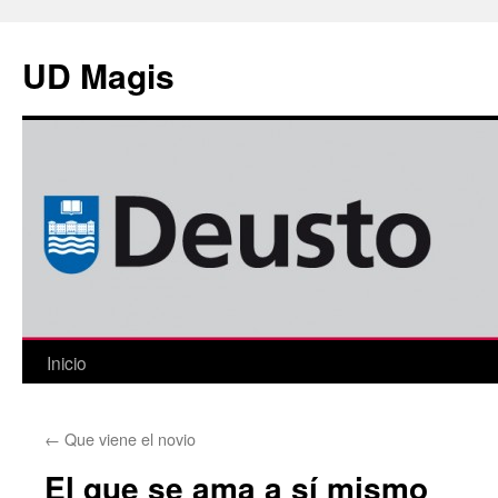
Saltar
al
UD Magis
contenido
Inicio
←
Que viene el novio
El que se ama a sí mismo