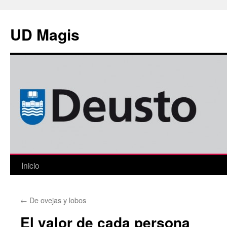
Saltar
al
UD Magis
contenido
Inicio
←
De ovejas y lobos
El valor de cada persona