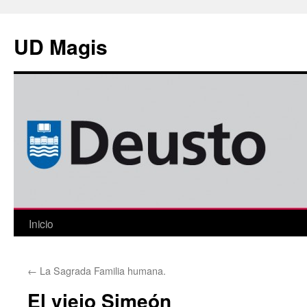
Saltar
al
UD Magis
contenido
Inicio
←
La Sagrada Familia humana.
El viejo Simeón