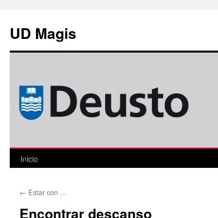
Saltar
al
UD Magis
contenido
Inicio
←
Estar con …
Encontrar descanso