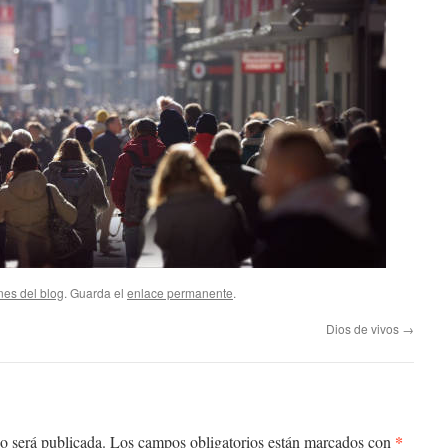
nes del blog
. Guarda el
enlace permanente
.
Dios de vivos
→
*
o será publicada.
Los campos obligatorios están marcados con