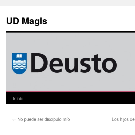
Saltar
al
UD Magis
contenido
Inicio
←
No puede ser discípulo mío
Los hijos d