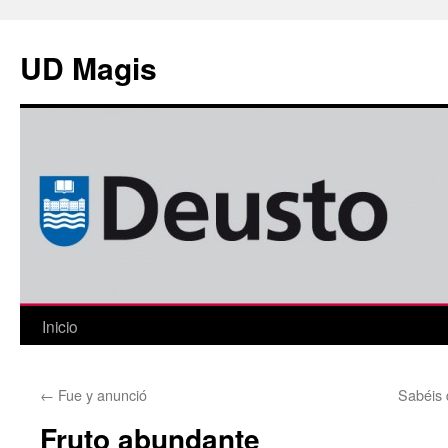
Saltar
al
UD Magis
contenido
Inicio
←
Fue y anunció
Sabéis 
Fruto abundante