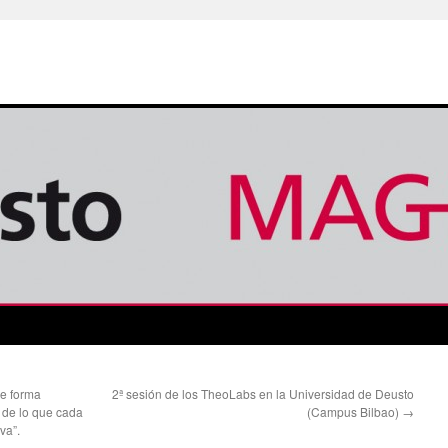
e forma
2ª sesión de los TheoLabs en la Universidad de Deusto
 de lo que cada
(Campus Bilbao)
→
va”.