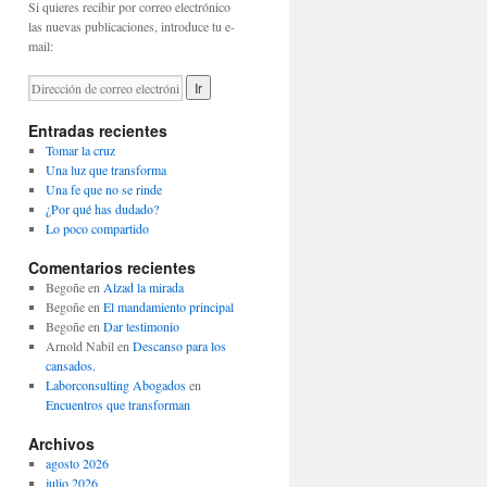
Si quieres recibir por correo electrónico
las nuevas publicaciones, introduce tu e-
mail:
Entradas recientes
Tomar la cruz
Una luz que transforma
Una fe que no se rinde
¿Por qué has dudado?
Lo poco compartido
Comentarios recientes
Begoñe
en
Alzad la mirada
Begoñe
en
El mandamiento principal
Begoñe
en
Dar testimonio
Arnold Nabil
en
Descanso para los
cansados.
Laborconsulting Abogados
en
Encuentros que transforman
Archivos
agosto 2026
julio 2026