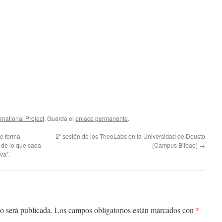
rnational Project
. Guarda el
enlace permanente
.
e forma
2ª sesión de los TheoLabs en la Universidad de Deusto
 de lo que cada
(Campus Bilbao)
→
va”.
*
o será publicada.
Los campos obligatorios están marcados con