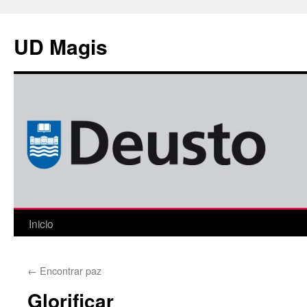
Saltar
al
UD Magis
contenido
Inicio
←
Encontrar paz
Glorificar