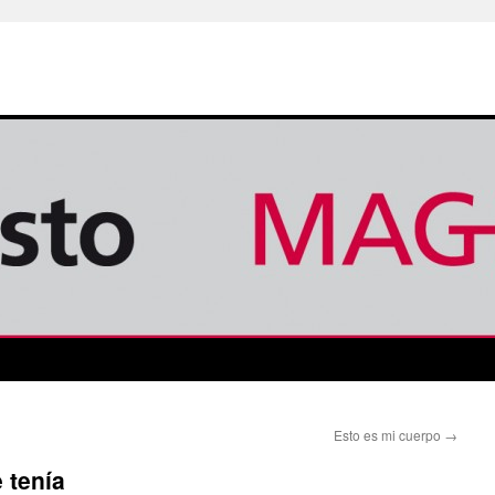
Esto es mi cuerpo
→
 tenía