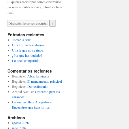
Si quieres recibir por correo electrónico
las nuevas publicaciones, introduce tu e-
mail:
Entradas recientes
Tomar la cruz
Una luz que transforma
Una fe que no se rinde
¿Por qué has dudado?
Lo poco compartido
Comentarios recientes
Begoñe
en
Alzad la mirada
Begoñe
en
El mandamiento principal
Begoñe
en
Dar testimonio
Arnold Nabil
en
Descanso para los
cansados.
Laborconsulting Abogados
en
Encuentros que transforman
Archivos
agosto 2026
julio 2026