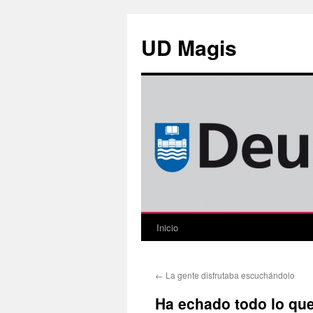
Saltar
al
UD Magis
contenido
Inicio
←
La gente disfrutaba escuchándolo
Ha echado todo lo que