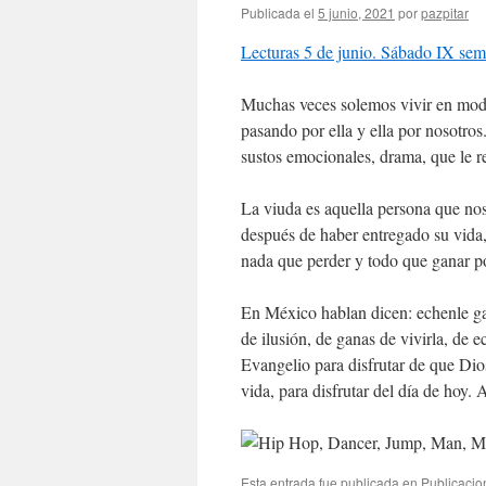
Publicada el
5 junio, 2021
por
pazpitar
Lecturas 5 de junio. Sábado IX se
Muchas veces solemos vivir en modo
pasando por ella y ella por nosotros
sustos emocionales, drama, que le r
La viuda es aquella persona que nos
después de haber entregado su vida,
nada que perder y todo que ganar po
En México hablan dicen: echenle ga
de ilusión, de ganas de vivirla, de ec
Evangelio para disfrutar de que Dios
vida, para disfrutar del día de hoy.
Esta entrada fue publicada en
Publicacio