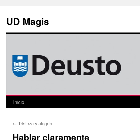
Saltar
al
UD Magis
contenido
Inicio
←
Tristeza y alegría
Hablar claramente