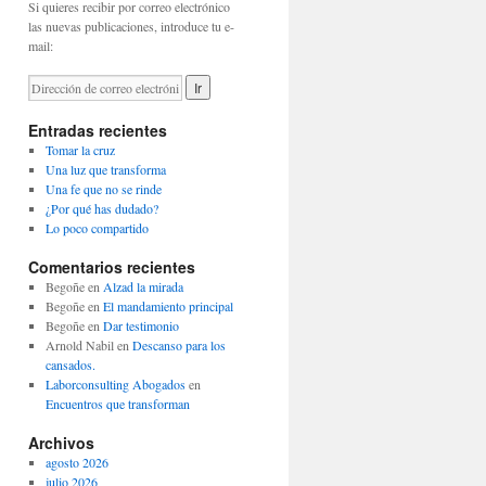
Si quieres recibir por correo electrónico
las nuevas publicaciones, introduce tu e-
mail:
Entradas recientes
Tomar la cruz
Una luz que transforma
Una fe que no se rinde
¿Por qué has dudado?
Lo poco compartido
Comentarios recientes
Begoñe
en
Alzad la mirada
Begoñe
en
El mandamiento principal
Begoñe
en
Dar testimonio
Arnold Nabil
en
Descanso para los
cansados.
Laborconsulting Abogados
en
Encuentros que transforman
Archivos
agosto 2026
julio 2026