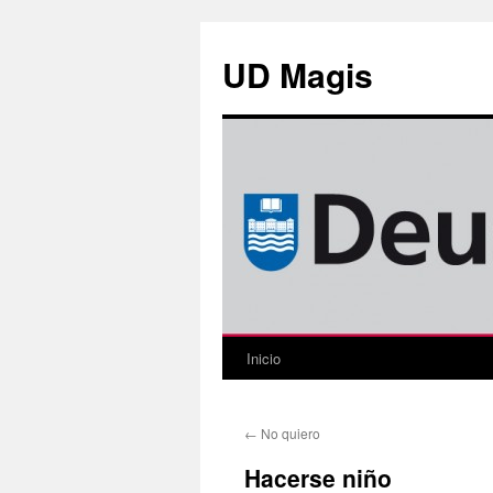
Saltar
al
UD Magis
contenido
Inicio
←
No quiero
Hacerse niño