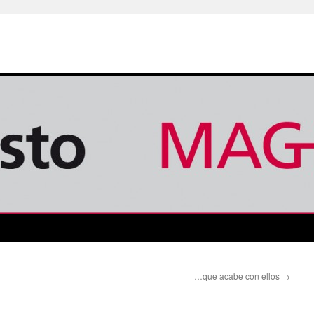
…que acabe con ellos
→