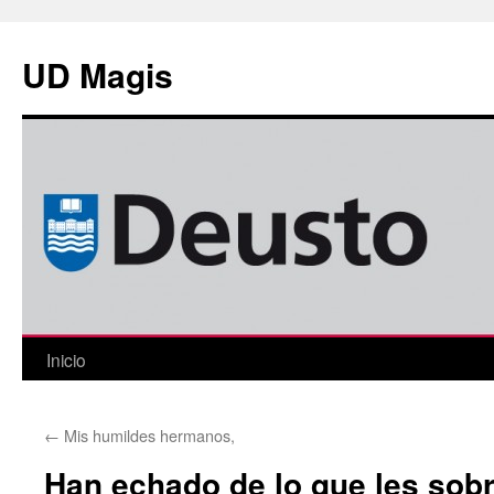
Saltar
al
UD Magis
contenido
Inicio
←
Mis humildes hermanos,
Han echado de lo que les sob