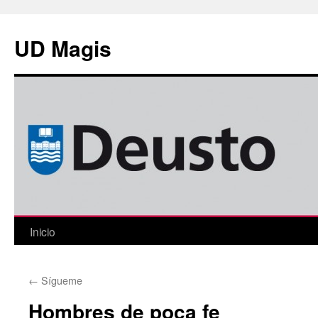
Saltar
al
UD Magis
contenido
Inicio
←
Sígueme
Hombres de poca fe