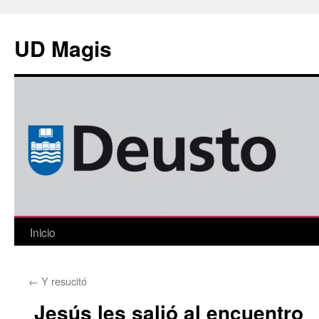
Saltar
al
UD Magis
contenido
Inicio
←
Y resucitó
Jesús les salió al encuentro