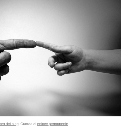
nes del blog
. Guarda el
enlace permanente
.