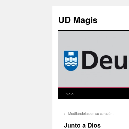
Saltar
al
UD Magis
contenido
Inicio
←
Meditándolas en su corazón.
Junto a Dios