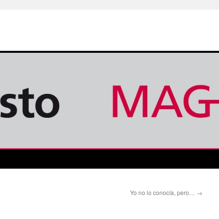
Yo no lo conocía, pero…
→