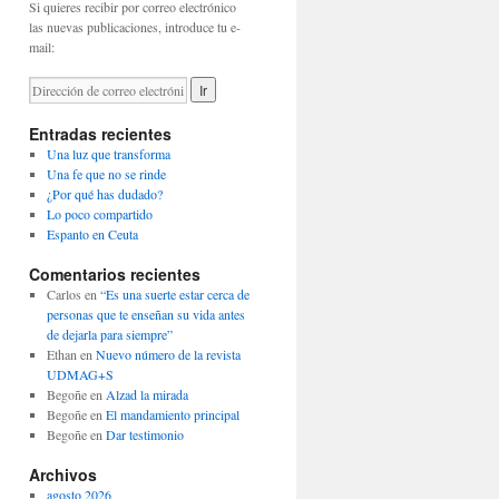
Si quieres recibir por correo electrónico
las nuevas publicaciones, introduce tu e-
mail:
Entradas recientes
Una luz que transforma
Una fe que no se rinde
¿Por qué has dudado?
Lo poco compartido
Espanto en Ceuta
Comentarios recientes
Carlos
en
“Es una suerte estar cerca de
personas que te enseñan su vida antes
de dejarla para siempre”
Ethan
en
Nuevo número de la revista
UDMAG+S
Begoñe
en
Alzad la mirada
Begoñe
en
El mandamiento principal
Begoñe
en
Dar testimonio
Archivos
agosto 2026