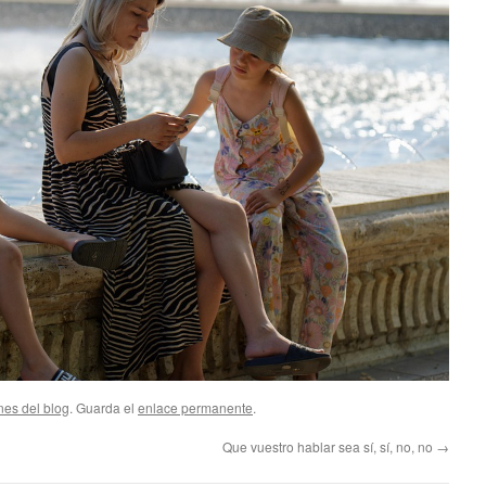
nes del blog
. Guarda el
enlace permanente
.
Que vuestro hablar sea sí, sí, no, no
→