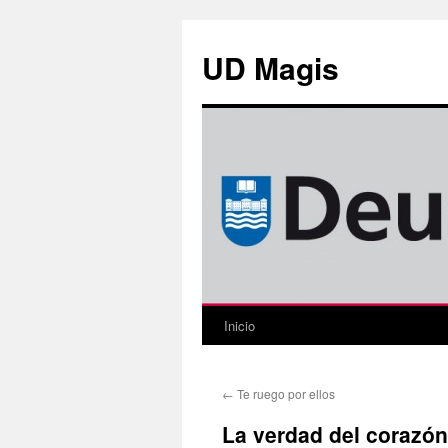
Saltar
al
UD Magis
contenido
Inicio
←
Te ruego por ellos
La verdad del corazón