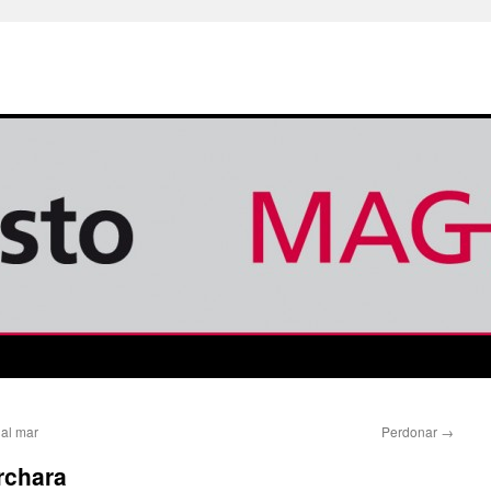
 al mar
Perdonar
→
rchara