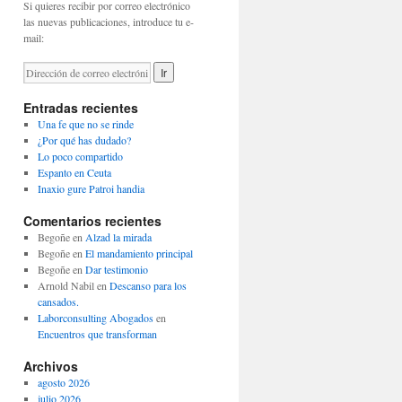
Si quieres recibir por correo electrónico
las nuevas publicaciones, introduce tu e-
mail:
Entradas recientes
Una fe que no se rinde
¿Por qué has dudado?
Lo poco compartido
Espanto en Ceuta
Inaxio gure Patroi handia
Comentarios recientes
Begoñe
en
Alzad la mirada
Begoñe
en
El mandamiento principal
Begoñe
en
Dar testimonio
Arnold Nabil
en
Descanso para los
cansados.
Laborconsulting Abogados
en
Encuentros que transforman
Archivos
agosto 2026
julio 2026