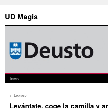
Saltar
al
UD Magis
contenido
Inicio
←
Leproso
Levántate, coge la camilla y a