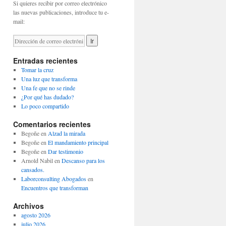
Si quieres recibir por correo electrónico
las nuevas publicaciones, introduce tu e-
mail:
Entradas recientes
Tomar la cruz
Una luz que transforma
Una fe que no se rinde
¿Por qué has dudado?
Lo poco compartido
Comentarios recientes
Begoñe
en
Alzad la mirada
Begoñe
en
El mandamiento principal
Begoñe
en
Dar testimonio
Arnold Nabil
en
Descanso para los
cansados.
Laborconsulting Abogados
en
Encuentros que transforman
Archivos
agosto 2026
julio 2026