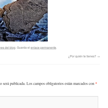
nes del blog
. Guarda el
enlace permanente
.
¿Por quién te tienes?
→
*
o será publicada.
Los campos obligatorios están marcados con