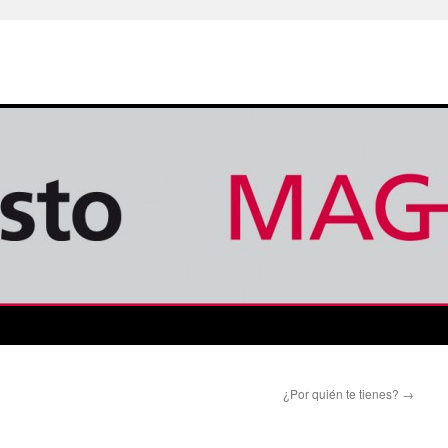
¿Por quién te tienes?
→