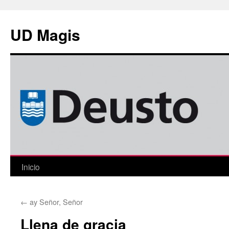
Saltar
al
UD Magis
contenido
Inicio
←
ay Señor, Señor
Llena de gracia