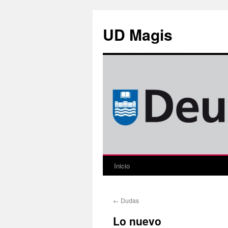
Saltar
al
UD Magis
contenido
Inicio
←
Dudas
Lo nuevo