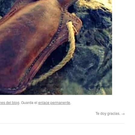
nes del blog
. Guarda el
enlace permanente
.
Te doy gracias.
→