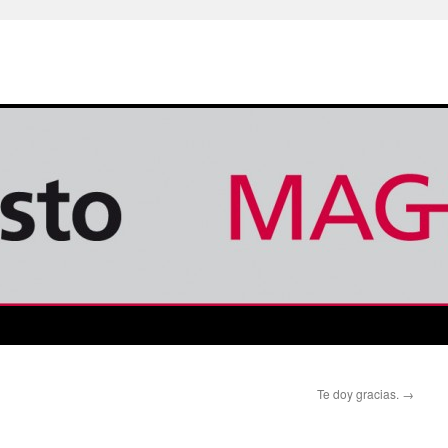
Te doy gracias.
→