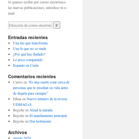
Si quieres recibir por correo electrónico
las nuevas publicaciones, introduce tu e-
mail:
Entradas recientes
Una luz que transforma
Una fe que no se rinde
¿Por qué has dudado?
Lo poco compartido
Espanto en Ceuta
Comentarios recientes
Carlos
en
“Es una suerte estar cerca de
personas que te enseñan su vida antes
de dejarla para siempre”
Ethan
en
Nuevo número de la revista
UDMAG+S
Begoñe
en
Alzad la mirada
Begoñe
en
El mandamiento principal
Begoñe
en
Dar testimonio
Archivos
agosto 2026