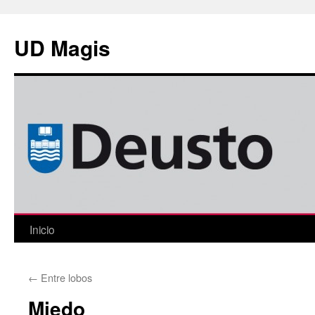
Saltar
al
UD Magis
contenido
Inicio
←
Entre lobos
Miedo