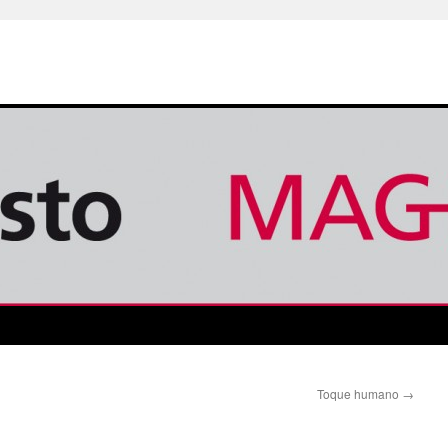
Toque humano
→