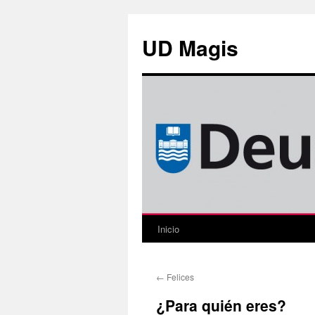
Saltar
al
UD Magis
contenido
Inicio
←
Felices
¿Para quién eres?