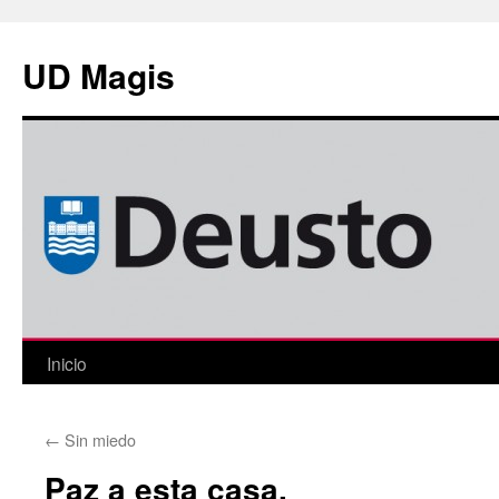
Saltar
al
UD Magis
contenido
Inicio
←
Sin miedo
Paz a esta casa.