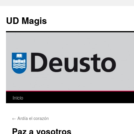
Saltar
al
UD Magis
contenido
Inicio
←
Ardía el corazón
Paz a vosotros