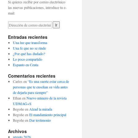
Si quieres recibir por correo electrónico
las nuevas publicaciones, introduce tu e-
mail:
Entradas recientes
Una luz que transforma
Una fe que no se rinde
¿Por qué has dudado?
Lo poco compartido
Espanto en Ceuta
Comentarios recientes
Carlos
en
“Es una suerte estar cerca de
personas que te enseñan su vida antes
de dejarla para siempre”
Ethan
en
Nuevo número de la revista
UDMAG+S
Begoñe
en
Alzad la mirada
Begoñe
en
El mandamiento principal
Begoñe
en
Dar testimonio
Archivos
agosto 2026