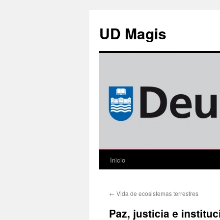
Saltar
al
UD Magis
contenido
Inicio
←
Vida de ecosistemas terrestres
Paz, justicia e institu