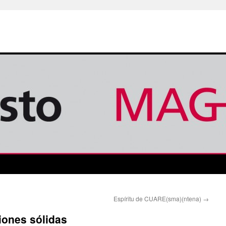
Espíritu de CUARE(sma)(ntena)
→
ciones sólidas