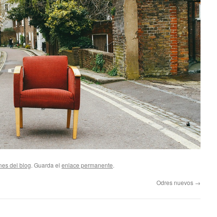
nes del blog
. Guarda el
enlace permanente
.
Odres nuevos
→