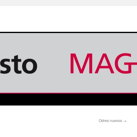
Odres nuevos
→