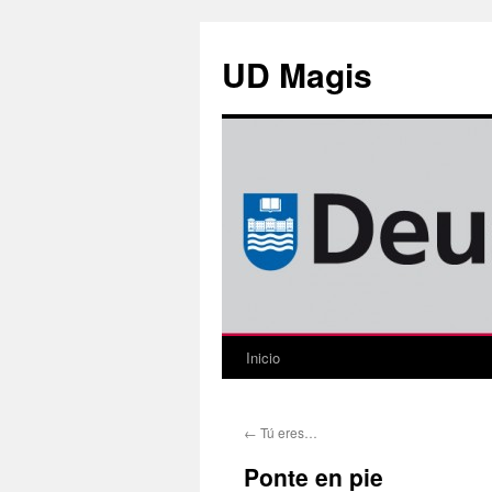
Saltar
al
UD Magis
contenido
Inicio
←
Tú eres…
Ponte en pie