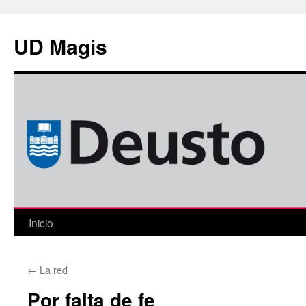
Saltar
al
UD Magis
contenido
Inicio
←
La red
Por falta de fe