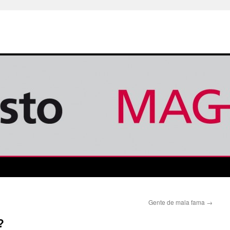
Gente de mala fama
→
?