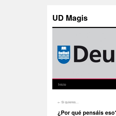
Saltar
al
UD Magis
contenido
Inicio
←
Si quieres…
¿Por qué pensáis eso