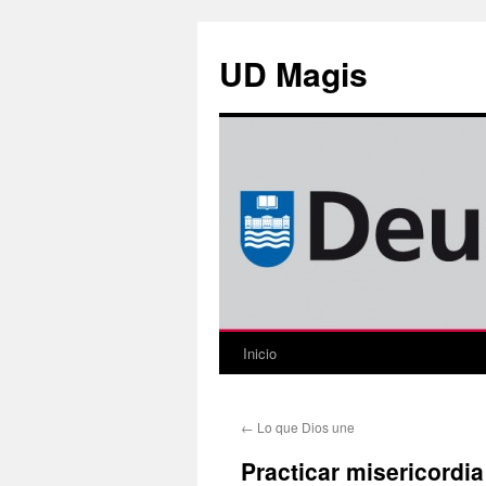
Saltar
al
UD Magis
contenido
Inicio
←
Lo que Dios une
Practicar misericordia