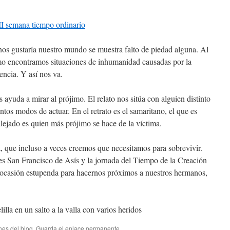
I semana tiempo ordinario
nos gustaría nuestro mundo se muestra falto de piedad alguna. Al
smo encontramos situaciones de inhumanidad causadas por la
rencia. Y así nos va.
ayuda a mirar al prójimo. El relato nos sitúa con alguien distinto
intos modos de actuar. En el retrato es el samaritano, el que es
alejado es quien más prójimo se hace de la víctima.
, que incluso a veces creemos que necesitamos para sobrevivir.
es San Francisco de Asís y la jornada del Tiempo de la Creación
 ocasión estupenda para hacernos próximos a nuestros hermanos,
nes del blog
. Guarda el
enlace permanente
.