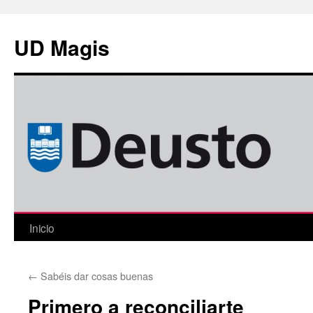
Saltar
al
UD Magis
contenido
Inicio
←
Sabéis dar cosas buenas
Primero a reconciliarte