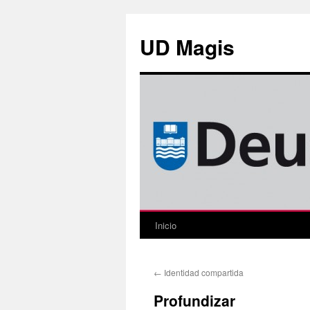
Saltar
al
UD Magis
contenido
Inicio
←
Identidad compartida
Profundizar