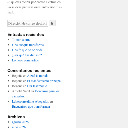
Si quieres recibir por correo electrónico
las nuevas publicaciones, introduce tu e-
mail:
Entradas recientes
Tomar la cruz
Una luz que transforma
Una fe que no se rinde
¿Por qué has dudado?
Lo poco compartido
Comentarios recientes
Begoñe
en
Alzad la mirada
Begoñe
en
El mandamiento principal
Begoñe
en
Dar testimonio
Arnold Nabil
en
Descanso para los
cansados.
Laborconsulting Abogados
en
Encuentros que transforman
Archivos
agosto 2026
julio 2026