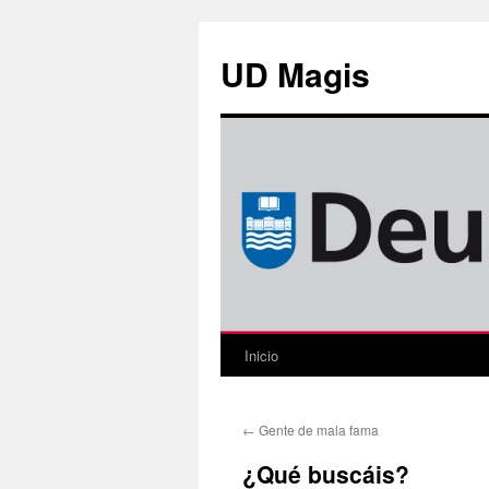
Saltar
al
UD Magis
contenido
Inicio
←
Gente de mala fama
¿Qué buscáis?