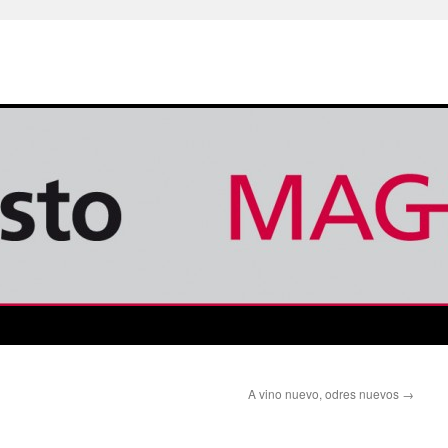
A vino nuevo, odres nuevos
→