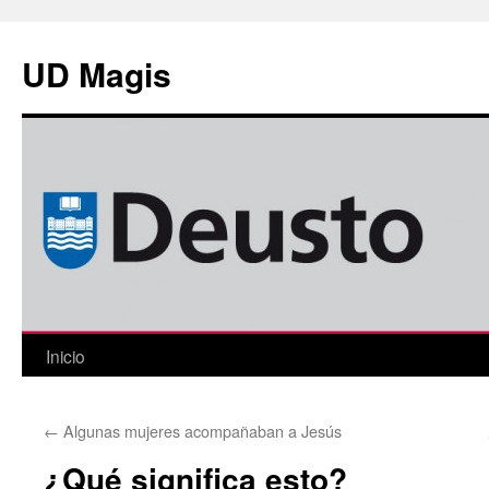
Saltar
al
UD Magis
contenido
Inicio
←
Algunas mujeres acompañaban a Jesús
¿Qué significa esto?