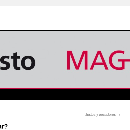
Justos y pecadores
→
ar?