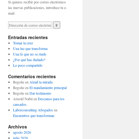
Si quieres recibir por correo electrónico
las nuevas publicaciones, introduce tu e-
mail:
Entradas recientes
Tomar la cruz
Una luz que transforma
Una fe que no se rinde
¿Por qué has dudado?
Lo poco compartido
Comentarios recientes
Begoñe
en
Alzad la mirada
Begoñe
en
El mandamiento principal
Begoñe
en
Dar testimonio
Arnold Nabil
en
Descanso para los
cansados.
Laborconsulting Abogados
en
Encuentros que transforman
Archivos
agosto 2026
julio 2026