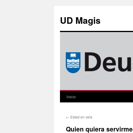
Saltar
al
UD Magis
contenido
Inicio
←
Estad en vela
Quien quiera servirme