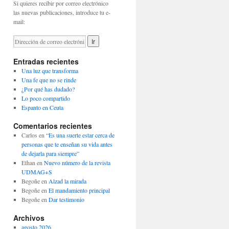
Si quieres recibir por correo electrónico
las nuevas publicaciones, introduce tu e-
mail:
Entradas recientes
Una luz que transforma
Una fe que no se rinde
¿Por qué has dudado?
Lo poco compartido
Espanto en Ceuta
Comentarios recientes
Carlos
en
“Es una suerte estar cerca de
personas que te enseñan su vida antes
de dejarla para siempre”
Ethan
en
Nuevo número de la revista
UDMAG+S
Begoñe
en
Alzad la mirada
Begoñe
en
El mandamiento principal
Begoñe
en
Dar testimonio
Archivos
agosto 2026