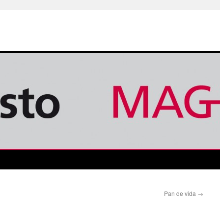
Pan de vida
→