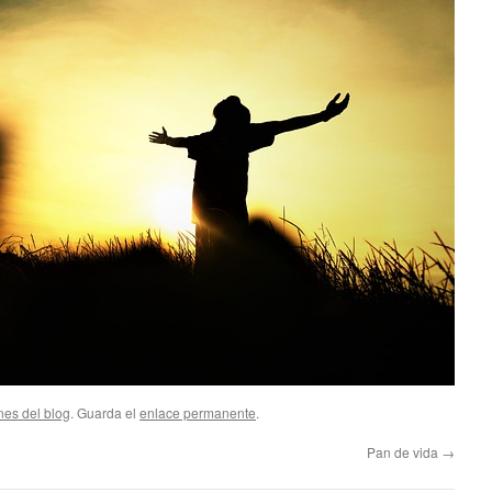
nes del blog
. Guarda el
enlace permanente
.
Pan de vida
→