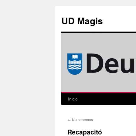
Saltar
al
UD Magis
contenido
Inicio
←
No sabemos
Recapacitó