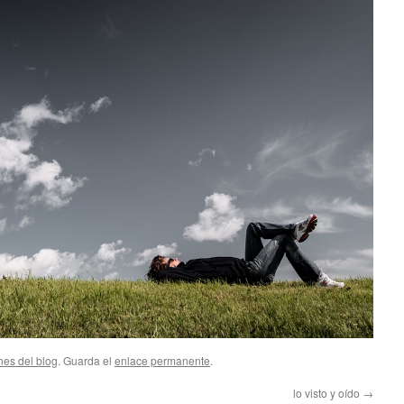
nes del blog
. Guarda el
enlace permanente
.
lo visto y oído
→