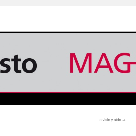
lo visto y oído
→