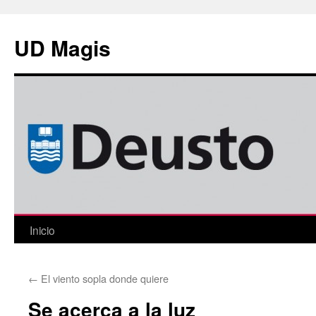
Saltar
al
UD Magis
contenido
Inicio
←
El viento sopla donde quiere
Se acerca a la luz